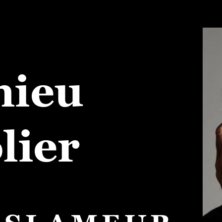
hieu
lier