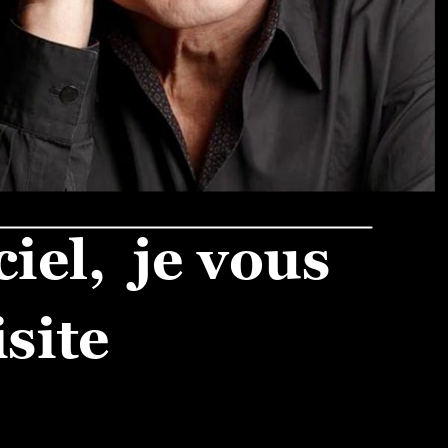
iel,
je vous
isite