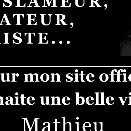
,SLAMEUR,
ATEUR,
ISTE...
r mon site offic
aite une belle v
Mathieu